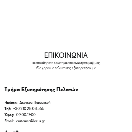
ΕΠΙΚΟΙΝΩΝΙΑ
Για οποιαδήποτε ερώτημα επικοινωνήστε μαζί μας.
Θα χαρούμε πολύ να σας εξυπηρετήσουμε
Τμήμα Εξυπηρέτησης Πελατών
Ημέρες:
Δευτέρα-Παρασκευή
Τηλ:
+30 210 28 08 555
Ώρες:
09:00-17:00
Email:
customer@lexus.gr