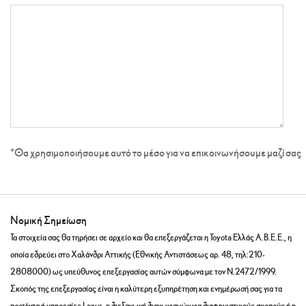
*Θα χρησιμοποιήσουμε αυτό το μέσο για να επικοινωνήσουμε μαζί σας
Νομική Σημείωση
Τα στοιχεία σας θα τηρήσει σε αρχείο και θα επεξεργάζεται η Toyota Ελλάς Α.Β.Ε.Ε., η
οποία εδρεύει στο Χαλάνδρι Αττικής (Εθνικής Αντιστάσεως αρ. 48, τηλ:210-
2808000) ως υπεύθυνος επεξεργασίας αυτών σύμφωνα με τον Ν.2472/1999.
Σκοπός της επεξεργασίας είναι η καλύτερη εξυπηρέτηση και ενημέρωσή σας για τα
προϊόντα ή υπηρεσίες Lexus, η διεξαγωγή διαγωνισμών για διαφημιστικούς σκοπούς ή η